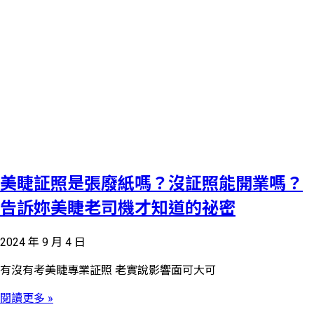
美睫証照是張廢紙嗎？沒証照能開業嗎？
告訴妳美睫老司機才知道的祕密
2024 年 9 月 4 日
有沒有考美睫專業証照 老實說影響面可大可
閱讀更多 »