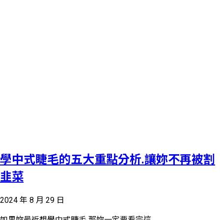
學中式睫毛的五大重點分析.讓妳不再被割
韭菜
2024 年 8 月 29 日
如果妳最近想學中式睫毛 那妳一定要看完這