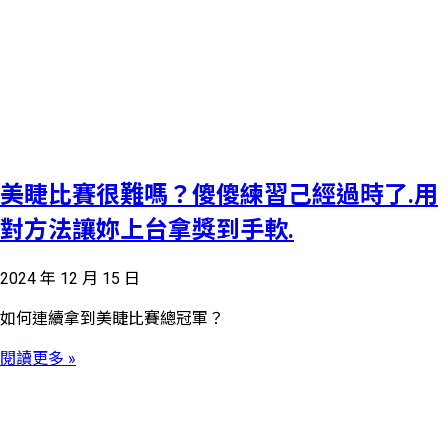
美睫比賽很難嗎？傻傻練習己經過時了.用
對方法讓妳上台拿獎到手軟.
2024 年 12 月 15 日
如何連續拿到美睫比賽總冠軍？
閱讀更多 »