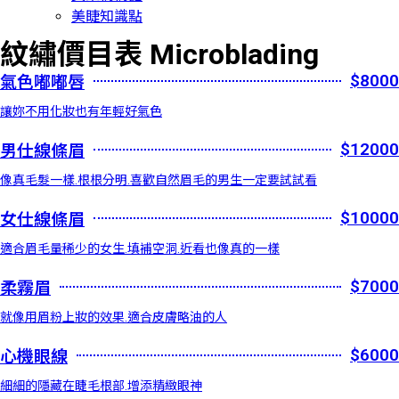
美睫知識點
紋繡價目表 Microblading
$8000
氣色嘟嘟唇
讓妳不用化妝也有年輕好氣色
$12000
男仕線條眉
像真毛髮一樣.根根分明.喜歡自然眉毛的男生一定要試試看
$10000
女仕線條眉
適合眉毛量稀少的女生.填補空洞.近看也像真的一樣
$7000
柔霧眉
就像用眉粉上妝的效果.適合皮膚略油的人
$6000
心機眼線
細細的隱藏在睫毛根部.增添精緻眼神