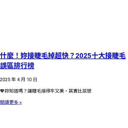
什麼！妳接睫毛掉超快？2025十大接睫毛
誤區排行榜
2025 年 4 月 10 日
💖妳知道嗎？讓睫毛接得牢又美，其實比談戀
閱讀更多 »