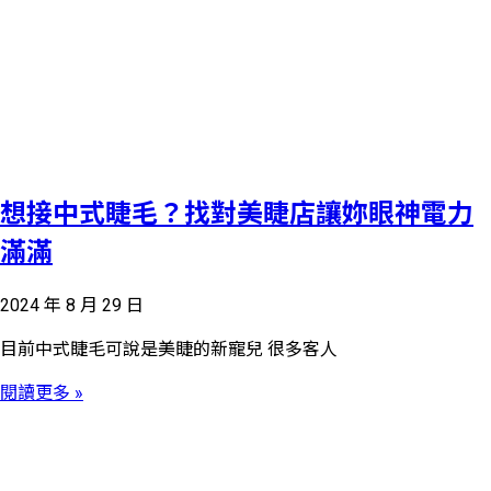
想接中式睫毛？找對美睫店讓妳眼神電力
滿滿
2024 年 8 月 29 日
目前中式睫毛可說是美睫的新寵兒 很多客人
閱讀更多 »